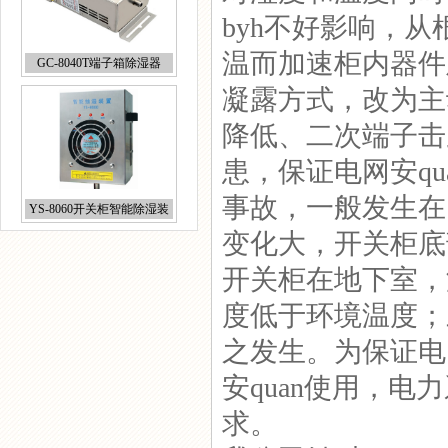
byh不好影响，
温而加速柜内器件
YS-8060开关柜智能除湿装
置
凝露方式，改为主
降低、二次端子击
患，保证电网安q
事故，一般发生在
GC-8607-D养殖场温湿度控
制器
变化大，开关柜底
开关柜在地下室，
度低于环境温度；
之发生。为保证电
GC-8060柜体除湿器
安quan使用，
求。