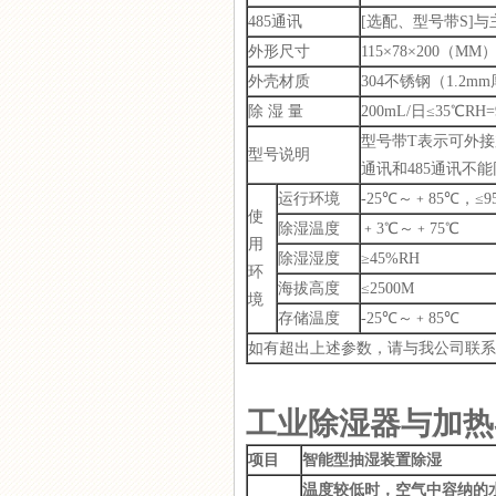
485通讯
[选配、型号带S]与
GC-9000-T大棚无线温控器
外形尺寸
115×78×200（M
外壳材质
304不锈钢（1.2m
除 湿 量
200mL/日≤35℃RH=
型号带T表示可外接
型号说明
通讯和485通讯不
GC-8900无线温湿度控制器
运行环境
-25℃～﹢85℃，≤9
使
除湿温度
﹢3℃～﹢75℃
用
除湿湿度
≥45%RH
环
海拔高度
≤2500M
境
存储温度
-25℃～﹢85℃
如有超出上述参数，请与我公司联系
工业除湿器与加热
项目
智能型抽湿装置除湿
温度较低时，空气中容纳的