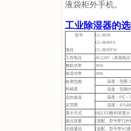
液袋柜外手机。
机床除湿器
工业除湿器的选
型号
GC-8030
GC-8030TS
项目
GC-8030TW
GC-8000开关柜冷凝除湿装
工作电压
AC220V（其他电
置
整机功率
36W
除湿功率
30W
温度：范围-25℃～
检测范围
和精度
湿度：范围0%RH
无线温湿度控制系统
温度：0℃～50
启控值设
定范围
湿度：45%RH～
显示方式
6位LED数码管显示
接点容量
[选配、型号带T]外
无线通讯
[选配、型号带W]通