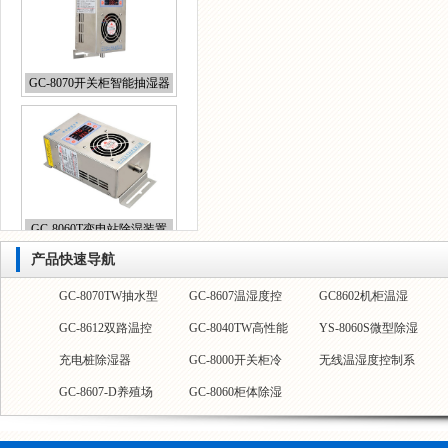
GC-8070开关柜智能抽湿器
GC-8060T变电站除湿装置
产品快速导航
GC-900养殖场环境
GC-8602(J)-D智能
GC-8070TW抽水型
GC-9000养殖场温
REX-C400注塑机
GC-8612双路温控
控制器
温湿度控制器
除湿器
GC-8609温控器
YS-8030开关柜抽
CSL-8060除湿器
充电桩除湿器
控器
温控仪
仪
GC-8040T端子箱除
YS-8060开关柜智
GC-8607-D养殖场
湿器
GC-8070T电气柜除
GC-8060TW电气柜
湿器
能除湿装置
温湿度控制器